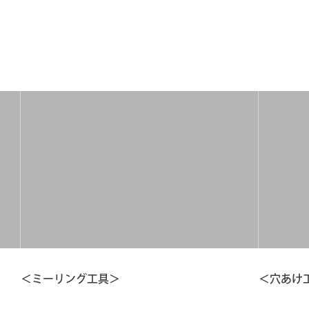
＜ミーリング工具＞
＜穴あけ