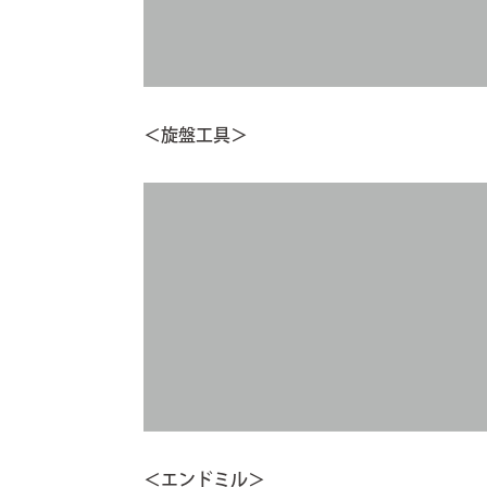
＜旋盤工具＞
＜エンドミル＞