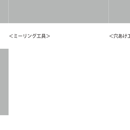
＜ミーリング工具＞
＜穴あけ