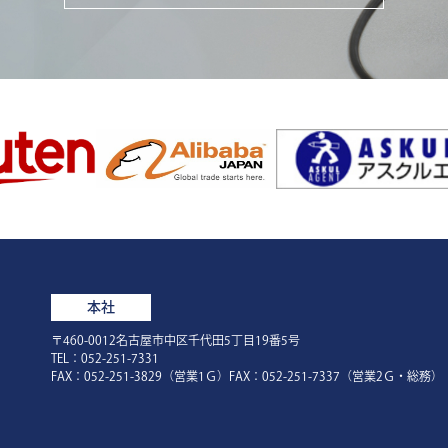
本社
〒460-0012名古屋市中区千代田5丁目19番5号
TEL：052-251-7331
FAX：052-251-3829（営業1Ｇ）FAX：052-251-7337（営業2Ｇ・総務）